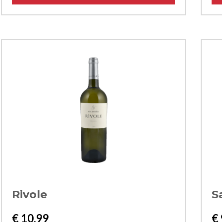
Rivole
S
€
10,99
€