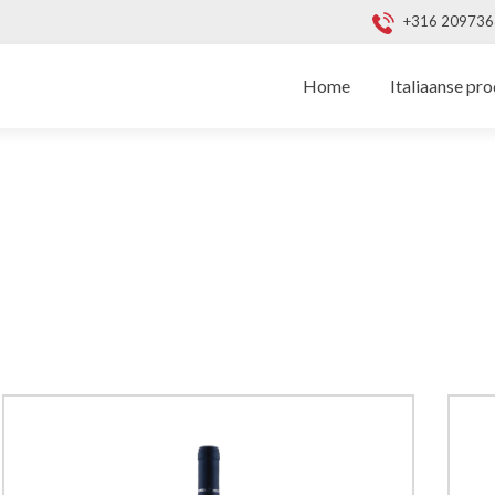
+316 2097
Naar
de
Home
Italiaanse pr
inhoud
springen