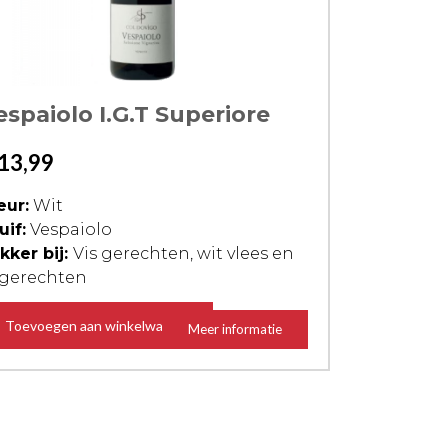
espaiolo I.G.T Superiore
13,99
eur:
Wit
uif:
Vespaiolo
kker bij:
Vis gerechten, wit vlees en
 gerechten
Toevoegen aan winkelwagen
Meer informatie