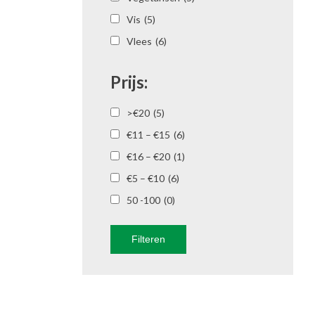
Vis
(5)
Vlees
(6)
Prijs:
>€20
(5)
€11 – €15
(6)
€16 – €20
(1)
€5 – €10
(6)
50 -100
(0)