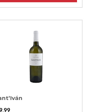
ant’Iván
9,99