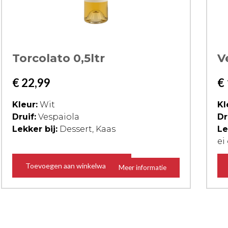
Torcolato 0,5ltr
V
€
22,99
€
Kleur:
Wit
Kl
Druif:
Vespaiola
Dr
Lekker bij:
Dessert, Kaas
Le
ei
Toevoegen aan winkelwagen
Meer informatie