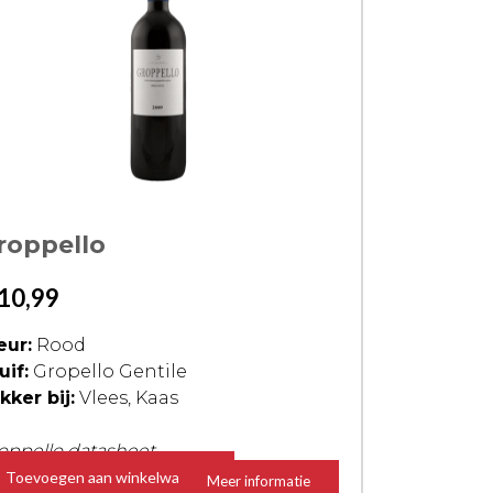
roppello
10,99
eur:
Rood
uif:
Gropello Gentile
kker bij:
Vlees, Kaas
oppello datasheet
Toevoegen aan winkelwagen
Meer informatie