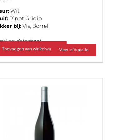
eur:
Wit
uif:
Pinot Grigio
kker bij:
Vis, Borrel
ntivan datasheet
Toevoegen aan winkelwagen
Meer informatie