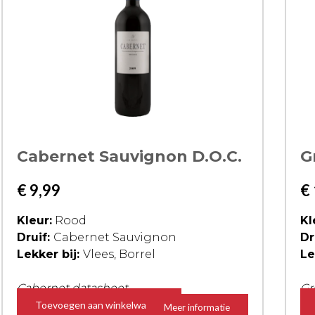
Cabernet Sauvignon D.O.C.
G
€
9,99
€
Kleur:
Rood
Kl
Druif:
Cabernet Sauvignon
Dr
Lekker bij:
Vlees, Borrel
Le
Cabernet datasheet
Gr
Toevoegen aan winkelwagen
Meer informatie