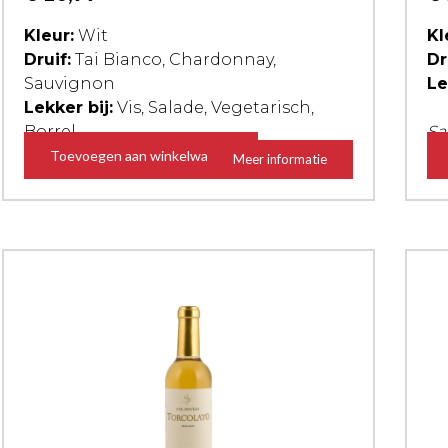
Kleur:
Wit
Kl
Druif:
Tai Bianco, Chardonnay,
Dr
Sauvignon
Le
Lekker bij:
Vis, Salade, Vegetarisch,
Borrel
Sa
Toevoegen aan winkelwagen
Meer informatie